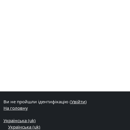
Ви не пройшли ідентифікацію (
Увійти
)
На головну
Українська ‎(uk)‎
Українська ‎(uk)‎