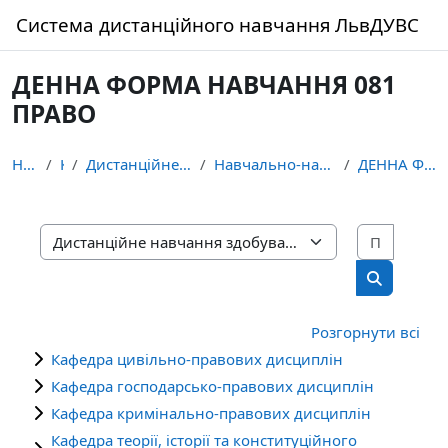
Перейти до головного вмісту
Система дистанційного навчання ЛьвДУВС
ДЕННА ФОРМА НАВЧАННЯ 081
ПРАВО
На головну
Курси
Дистанційне навчання здобувачів освіти ЛьвДУВС
Навчально-науковий інститут права та правоохоронно...
ДЕННА ФОРМА НАВЧАННЯ 081 ПРАВО
Пошук 
Категорії курсів
Пошук кур
Розгорнути всі
Кафедра цивільно-правових дисциплін
Кафедра господарсько-правових дисциплін
Кафедра кримінально-правових дисциплін
Кафедра теорії, історії та конституційного