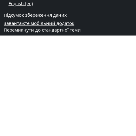
English ‎(en)‎
Підсумок збереження даних
Завантажте мобільний додаток
Перемикнути до стандартної теми