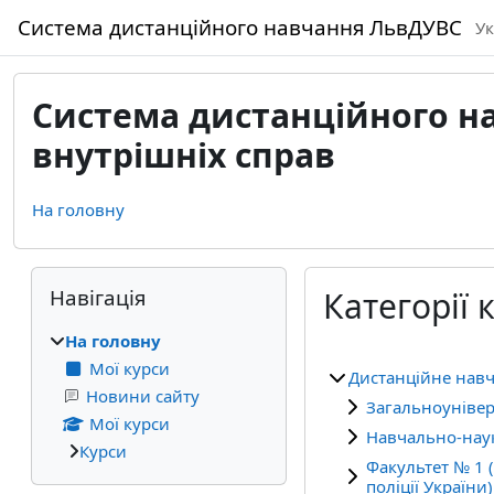
Перейти до головного вмісту
Система дистанційного навчання ЛьвДУВС
Ук
Система дистанційного на
внутрішніх справ
На головну
Блоки
Пропустити Навігація
Навігація
Категорії 
На головну
Мої курси
Дистанційне навч
Новини сайту
Загальноунівер
Мої курси
Навчально-науко
Курси
Факультет № 1 
поліції України)