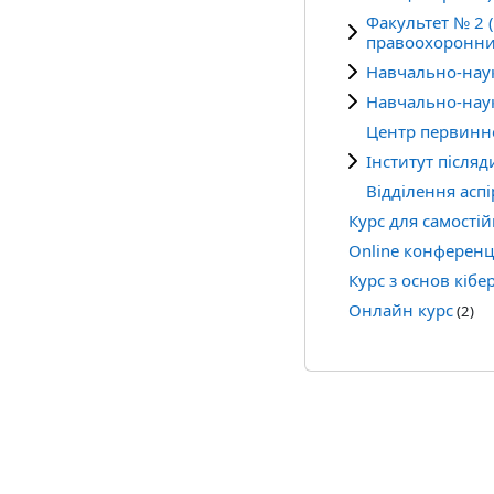
Факультет № 2 (
правоохоронни
Навчально-наук
Навчально-наук
Центр первинної
Інститут після
Відділення асп
Курс для самості
Online конференці
Курс з основ кібер
Онлайн курс
(2)