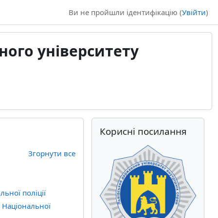
Ви не пройшли ідентифікацію (
Увійти
)
ного університету
Додаткові блоки
Пропустити Корисні посилання
Корисні посилання
Згорнути все
льної поліції
я Національної