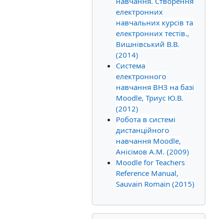
навчання. Створення
електронних
навчальних курсів та
електронних тестів.,
Вишнівський В.В.
(2014)
Система
електронного
навчання ВНЗ на базі
Moodle, Триус Ю.В.
(2012)
Робота в системі
дистанційного
навчання Moodle,
Анісімов А.М. (2009)
Moodle for Teachers
Reference Manual,
Sauvain Romain (2015)
Пропустити Календар