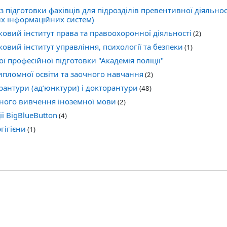
з підготовки фахівців для підрозділів превентивної діяльнос
х інформаційних систем)
овий інститут права та правоохоронної діяльності
(2)
овий інститут управління, психології та безпеки
(1)
 професійної підготовки "Академія поліції"
дипломної освіти та заочного навчання
(2)
ірантури (ад’юнктури) і докторантури
(48)
йного вивчення іноземної мови
(2)
ї BigBlueButton
(4)
гігієни
(1)