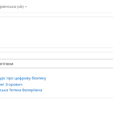
раїнська ‎(uk)‎
курс про цифрову безпеку
лег Ігорович
ька Тетяна Велеріївна