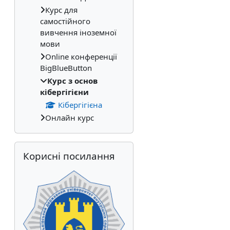
Курс для
самостійного
вивчення іноземної
мови
Online конференції
BigBlueButton
Курс з основ
кібергігієни
Кібергігієна
Онлайн курс
Пропустити Корисні посилання
Корисні посилання