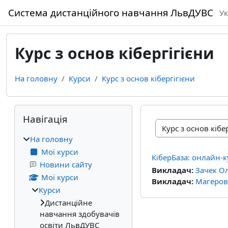
Перейти до головного вмісту
Система дистанційного навчання ЛьвДУВС
Ук
Курс з основ кібергігієни
На головну
Курси
Курс з основ кібергігієни
Блоки
Пропустити Навігація
Навігація
Категорії курсів
На головну
Мої курси
КіберБаза: онлайн-
Новини сайту
Викладач:
Зачек О
Мої курси
Викладач:
Магеровс
Курси
Дистанційне
навчання здобувачів
освіти ЛьвДУВС