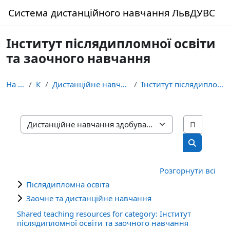
Перейти до головного вмісту
Система дистанційного навчання ЛьвДУВС
Інститут післядипломної освіти
та заочного навчання
На головну
Курси
Дистанційне навчання здобувачів освіти ЛьвДУВС
Інститут післядипломної освіти та заочного навчання
Пошук 
Категорії курсів
Пошук кур
Розгорнути всі
Післядипломна освіта
Заочне та дистанційне навчання
Shared teaching resources for category: Інститут
післядипломної освіти та заочного навчання