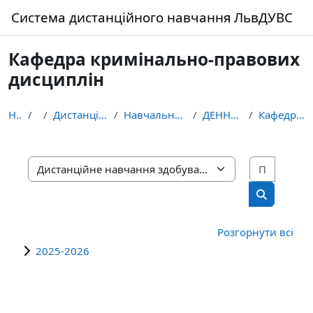
Перейти до головного вмісту
Система дистанційного навчання ЛьвДУВС
Кафедра кримінально-правових
дисциплін
На головну
Курси
Дистанційне навчання здобувачів освіти ЛьвДУВС
Навчально-науковий інститут права та правоохоронно...
ДЕННА ФОРМА НАВЧАННЯ 081 ПРАВО
Кафедра кримінально-правових дисциплін
Пошук 
Категорії курсів
Пошук кур
Розгорнути всі
2025-2026