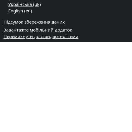
Українська ‎(uk)‎
English ‎(en)‎
Підсумок збереження даних
Завантажте мобільний додаток
Перемикнути до стандартної теми