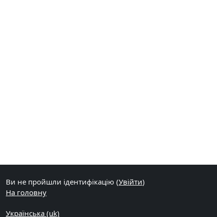
Ви не пройшли ідентифікацію (
Увійти
)
На головну
Українська ‎(uk)‎