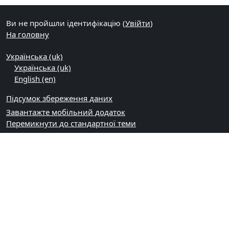
Ви не пройшли ідентифікацію (
Увійти
)
На головну
Українська ‎(uk)‎
Українська ‎(uk)‎
English ‎(en)‎
Підсумок збереження даних
Завантажте мобільний додаток
Перемикнути до стандартної теми