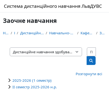
Перейти до головного вмісту
Система дистанційного навчання ЛьвДУВС
Заочне навчання
На головну
Курси
Дистанційне навчання здобувачів освіти ЛьвДУВС
Навчально-науковий інститут управління, психології...
Кафедра практичної психології
Заочне навчання
Пошук 
Категорії курсів
Пошук кур
Розгорнути всі
2025-2026 (1 семестр)
ІІ семестр 2025-2026 н.р.