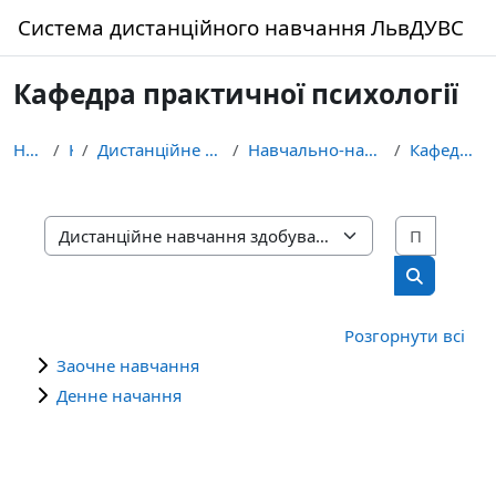
Перейти до головного вмісту
Система дистанційного навчання ЛьвДУВС
Кафедра практичної психології
На головну
Курси
Дистанційне навчання здобувачів освіти ЛьвДУВС
Навчально-науковий інститут управління, психології...
Кафедра практичної психології
Пошук 
Категорії курсів
Пошук кур
Розгорнути всі
Заочне навчання
Денне начання