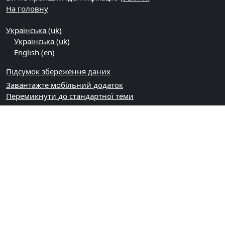
На головну
Українська ‎(uk)‎
Українська ‎(uk)‎
English ‎(en)‎
Підсумок збереження даних
Завантажте мобільний додаток
Перемикнути до стандартної теми