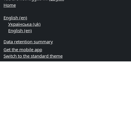
Home
English ‎(en)‎
Українська ‎(uk)‎
English ‎(en)‎
Data retention summary
Get the mobile app
Switch to the standard theme