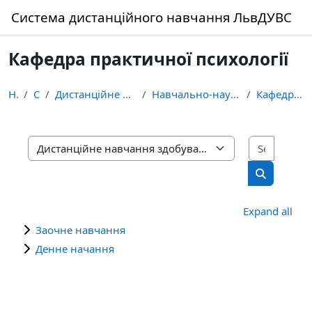
Skip to main content
Система дистанційного навчання ЛьвДУВС
Кафедра практичної психології
Home
Courses
Дистанційне навчання здобувачів освіти ЛьвДУВС
Навчально-науковий інститут управління, психології...
Кафедра практичної психології
Search 
Course categories
Search cou
Expand all
Заочне навчання
Денне начання