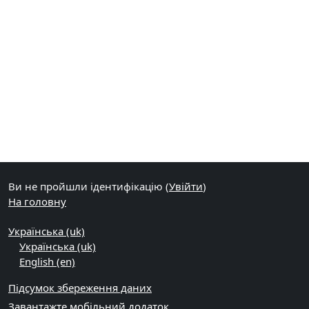
Ви не пройшли ідентифікацію (
Увійти
)
На головну
Українська ‎(uk)‎
Українська ‎(uk)‎
English ‎(en)‎
Підсумок збереження даних
Завантажте мобільний додаток