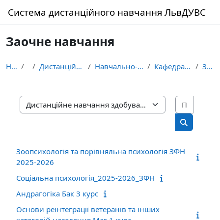
Перейти до головного вмісту
Система дистанційного навчання ЛьвДУВС
Заочне навчання
На головну
Курси
Дистанційне навчання здобувачів освіти ЛьвДУВС
Навчально-науковий інститут управління, психології...
Кафедра загальної та соціальної психології
Заочне навчання
Пошук 
Категорії курсів
Пошук кур
Зоопсихологія та порівняльна психологія ЗФН
2025-2026
Соціальна психологія_2025-2026_ЗФН
Андрагогіка Бак 3 курс
Основи реінтеграції ветеранів та інших
категорій населення Маг 1 курс