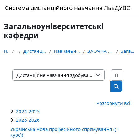
Перейти до головного вмісту
Система дистанційного навчання ЛьвДУВС
Загальноуніверситетські
кафедри
На головну
Курси
Дистанційне навчання здобувачів освіти ЛьвДУВС
Навчально-науковий інститут права та правоохоронно...
ЗАОЧНА ФОРМА НАВЧАННЯ Правоохоронна діяльність
Загальноуніверситетські кафедри
Пошук 
Категорії курсів
Пошук кур
Розгорнути всі
2024-2025
2025-2026
Українська мова професійного спрямування ((1
курс))