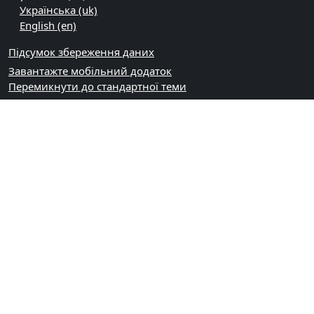
Українська ‎(uk)‎
English ‎(en)‎
Підсумок збереження даних
Завантажте мобільний додаток
Перемикнути до стандартної теми