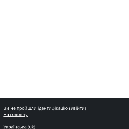
Ви не пройшли ідентифікацію (
Увійти
)
На головну
Українська ‎(uk)‎