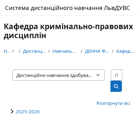
Перейти до головного вмісту
Система дистанційного навчання ЛьвДУВС
Кафедра кримінально-правових
дисциплін
На головну
Курси
Дистанційне навчання здобувачів освіти ЛьвДУВС
Навчально-науковий інститут права та правоохоронно...
ДЕННА ФОРМА НАВЧАННЯ Правоохоронна діяльність
Кафедра кримінально-правових дисциплін
Пошук 
Категорії курсів
Пошук кур
Розгорнути всі
2025-2026