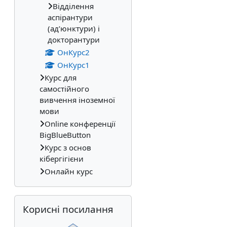
Відділення
аспірантури
(ад’юнктури) і
докторантури
ОнКурс2
ОнКурс1
Курс для
самостійного
вивчення іноземної
мови
Online конференції
BigBlueButton
Курс з основ
кібергігієни
Онлайн курс
Пропустити Корисні посилання
Корисні посилання