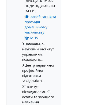
ДИСЦИПЛІН ЗА
ІНДИВІДУАЛЬНИ
М ГР...
Запобігання та
протидія
домашньому
насильству
МПУ
Навчально-
науковий інститут
управління,
психології...
Центр первинної
професійної
підготовки
"Академія п...
Інститут
післядипломної
освіти та заочного
навчання