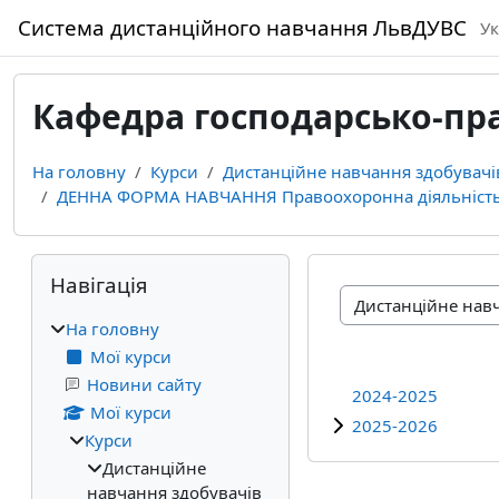
Перейти до головного вмісту
Система дистанційного навчання ЛьвДУВС
Ук
Кафедра господарсько-пр
На головну
Курси
Дистанційне навчання здобувачі
ДЕННА ФОРМА НАВЧАННЯ Правоохоронна діяльніст
Блоки
Пропустити Навігація
Навігація
Категорії курсів
На головну
Мої курси
Новини сайту
2024-2025
Мої курси
2025-2026
Курси
Дистанційне
навчання здобувачів