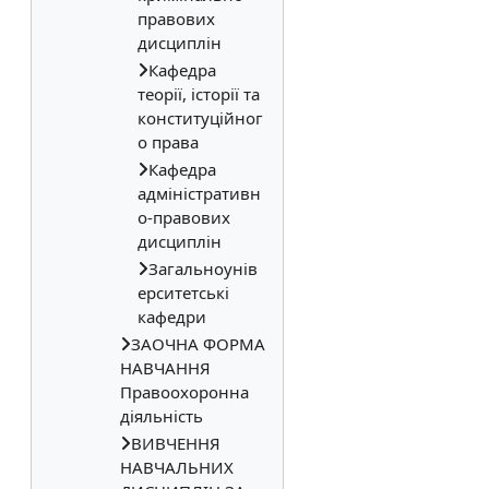
правових
дисциплін
Кафедра
теорії, історії та
конституційног
о права
Кафедра
адміністративн
о-правових
дисциплін
Загальноунів
ерситетські
кафедри
ЗАОЧНА ФОРМА
НАВЧАННЯ
Правоохоронна
діяльність
ВИВЧЕННЯ
НАВЧАЛЬНИХ