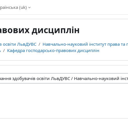
раїнська ‎(uk)‎
авових дисциплін
в освіти ЛьвДУВС
Навчально-науковий інститут права та 
ь
Кафедра господарсько-правових дисциплін