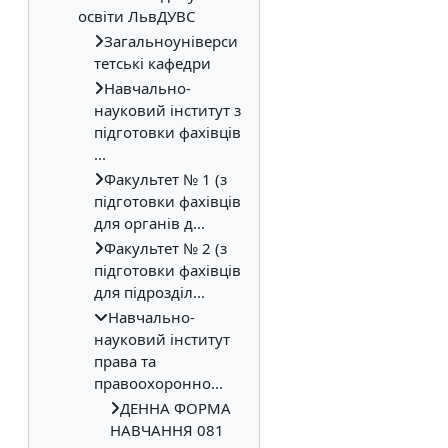
освіти ЛьвДУВС
Загальноуніверси
тетські кафедри
Навчально-
науковий інститут з
підготовки фахівців
...
Факультет № 1 (з
підготовки фахівців
для органів д...
Факультет № 2 (з
підготовки фахівців
для підрозділ...
Навчально-
науковий інститут
права та
правоохоронно...
ДЕННА ФОРМА
НАВЧАННЯ 081