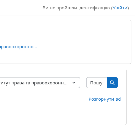
Ви не пройшли ідентифікацію (
Увійти
)
правоохоронно...
Пошук курсі
Пошук кур
Розгорнути всі