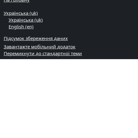
Українська ‎(uk)‎
Українська ‎(uk)‎
English ‎(en)‎
Підсумок збереження даних
Завантажте мобільний додаток
Перемикнути до стандартної теми