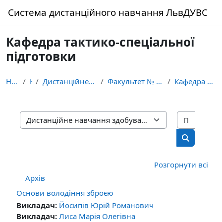
Перейти до головного вмісту
Система дистанційного навчання ЛьвДУВС
Кафедра тактико-спеціальної
підготовки
На головну
Курси
Дистанційне навчання здобувачів освіти ЛьвДУВС
Факультет № 2 (з підготовки фахівців для підрозділ...
Кафедра тактико-спеціальної підготовки
Пошук 
Категорії курсів
Пошук кур
Розгорнути всі
Архів
Основи володіння зброєю
Викладач:
Йосипів Юрій Романович
Викладач:
Лиса Марія Олегівна