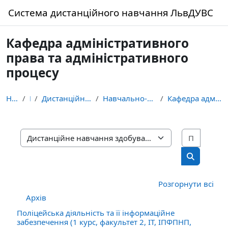
Перейти до головного вмісту
Система дистанційного навчання ЛьвДУВС
Кафедра адміністративного
права та адміністративного
процесу
На головну
Курси
Дистанційне навчання здобувачів освіти ЛьвДУВС
Навчально-науковий інститут з підготовки фахівців ...
Кафедра адміністративного права та адміністративно...
Пошук 
Категорії курсів
Пошук кур
Розгорнути всі
Архів
Поліцейська діяльність та її інформаційне
забезпечення (1 курс, факультет 2, ІТ, ІПФПНП,