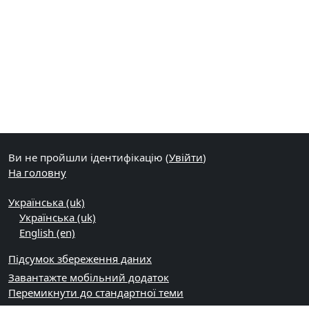
Ви не пройшли ідентифікацію (
Увійти
)
На головну
Українська ‎(uk)‎
Українська ‎(uk)‎
English ‎(en)‎
Підсумок збереження даних
Завантажте мобільний додаток
Перемикнути до стандартної теми