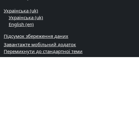
Українська ‎(uk)‎
Українська ‎(uk)‎
English ‎(en)‎
Підсумок збереження даних
Завантажте мобільний додаток
Перемикнути до стандартної теми