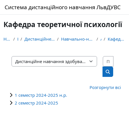
Перейти до головного вмісту
Система дистанційного навчання ЛьвДУВС
Кафедра теоретичної психології
На головну
Курси
Дистанційне навчання здобувачів освіти ЛьвДУВС
Навчально-науковий інститут управління, психології...
Архів
Кафедра теоретичної психології
Пошук 
Категорії курсів
Пошук кур
Розгорнути всі
1 семестр 2024-2025 н.р.
2 семестр 2024-2025