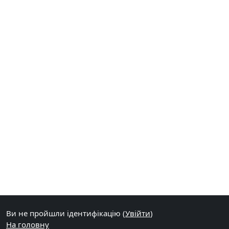
Ви не пройшли ідентифікацію (
Увійти
)
На головну