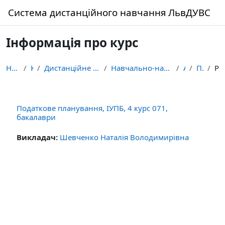
Перейти до головного вмісту
Система дистанційного навчання ЛьвДУВС
Інформація про курс
На головну
Курси
Дистанційне навчання здобувачів освіти ЛьвДУВС
Навчально-науковий інститут управління, психології...
Архів
Под.План.
Резюм
Податкове планування, ІУПБ, 4 курс 071,
бакалаври
Викладач:
Шевченко Наталія Володимирівна