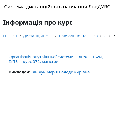
Перейти до головного вмісту
Система дистанційного навчання ЛьвДУВС
Інформація про курс
На головну
Курси
Дистанційне навчання здобувачів освіти ЛьвДУВС
Навчально-науковий інститут управління, психології...
Архів
ОВС ПВК
Резюм
Організація внутрішньої системи ПВК/ФТ СПФМ,
ІУПБ, 1 курс 072, магістри
Викладач:
Вінічук Марія Володимирівна