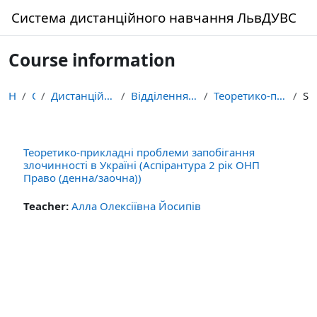
Skip to main content
Система дистанційного навчання ЛьвДУВС
Course information
Home
Courses
Дистанційне навчання здобувачів освіти ЛьвДУВС
Відділення аспірантури (ад’юнктури) і докторантури
Теоретико-прикладні проблеми запобігання злочиннос...
Summar
Теоретико-прикладні проблеми запобігання
злочинності в Україні (Аспірантура 2 рік ОНП
Право (денна/заочна))
Teacher:
Алла Олексіївна Йосипів