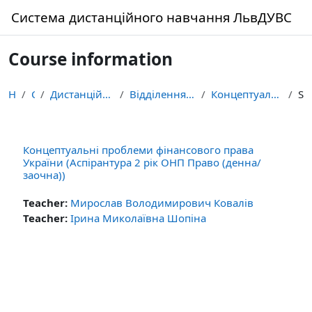
Skip to main content
Система дистанційного навчання ЛьвДУВС
Course information
Home
Courses
Дистанційне навчання здобувачів освіти ЛьвДУВС
Відділення аспірантури (ад’юнктури) і докторантури
Концептуальні проблеми фінансового права України 2...
Summary
Концептуальні проблеми фінансового права
України (Аспірантура 2 рік ОНП Право (денна/
заочна))
Teacher:
Мирослав Володимирович Ковалів
Teacher:
Ірина Миколаївна Шопіна