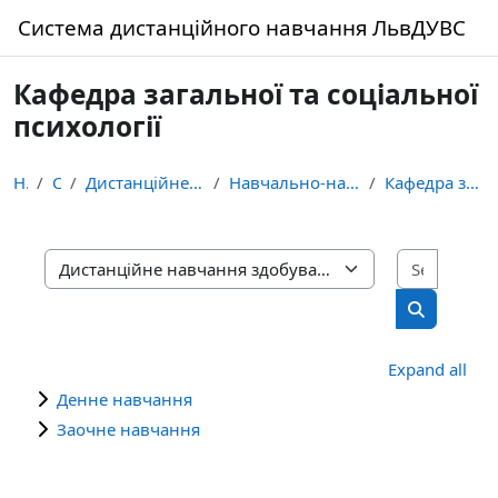
Skip to main content
Система дистанційного навчання ЛьвДУВС
Кафедра загальної та соціальної
психології
Home
Courses
Дистанційне навчання здобувачів освіти ЛьвДУВС
Навчально-науковий інститут управління, психології...
Кафедра загальної та соціальної психології
Search 
Course categories
Search cou
Expand all
Денне навчання
Заочне навчання