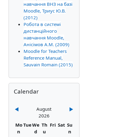
навчання ВНЗ на базі
Moodle, Триус Ю.В.
(2012)
Робота в системі
дистанційного
навчання Moodle,
Анісімов А.М. (2009)
Moodle for Teachers
Reference Manual,
Sauvain Romain (2015)
Skip Calendar
Calendar
August
◀︎
▶︎
2026
Monday
Tuesday
Wednesday
Thursday
Friday
Saturday
Sunday
Mo
Tue
We
Th
Fri
Sat
Su
n
d
u
n