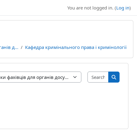
You are not logged in. (
Log in
)
анів д...
Кафедра кримінального права і кримінології
Search cours
Search cou