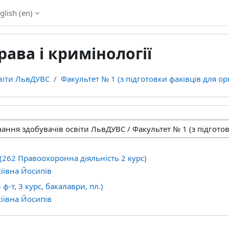
glish ‎(en)‎
ава і кримінології
віти ЛьвДУВС
Факультет № 1 (з підготовки фахівців для орг
(262 Правоохоронна діяльність 2 курс)
іївна Йосипів
 ф-т, 3 курс, бакалаври, пл.)
іївна Йосипів