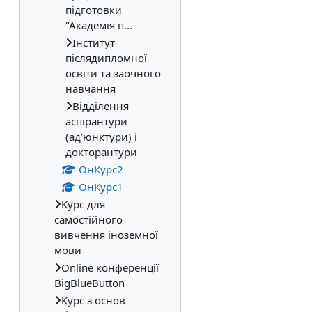
підготовки
"Академія п...
Інститут
післядипломної
освіти та заочного
навчання
Відділення
аспірантури
(ад’юнктури) і
докторантури
ОнКурс2
ОнКурс1
Курс для
самостійного
вивчення іноземної
мови
Online конференції
BigBlueButton
Курс з основ