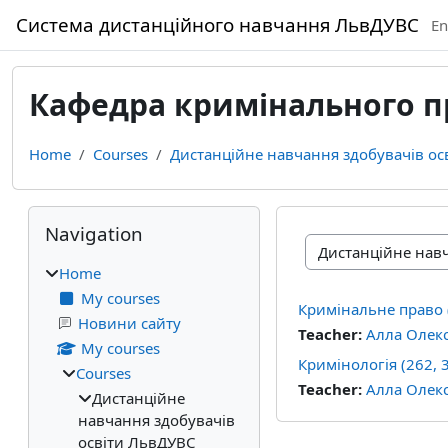
Skip to main content
Система дистанційного навчання ЛьвДУВС
En
Кафедра кримінального пр
Home
Courses
Дистанційне навчання здобувачів ос
Blocks
Skip Navigation
Navigation
Course categories
Home
My courses
Кримінальне право 
Новини сайту
Teacher:
Алла Олекс
My courses
Кримінологія (262, 3
Courses
Teacher:
Алла Олекс
Дистанційне
навчання здобувачів
освіти ЛьвДУВС