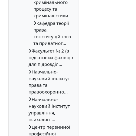
кримінального
процесу та
криміналістики
Кафедра теорії
права,
конституційного
та приватног...
Факультет № 2 (з
підготовки фахівців
для підрозділ...
Навчально-
науковий інститут
права та
правоохоронно...
Навчально-
науковий інститут
управління,
психології...
Центр первинної
професійної