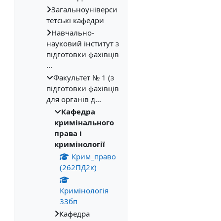
Загальноуніверси
тетські кафедри
Навчально-
науковий інститут з
підготовки фахівців
...
Факультет № 1 (з
підготовки фахівців
для органів д...
Кафедра
кримінального
права і
кримінології
Крим_право
(262ПД2к)
Кримінологія
33бп
Кафедра