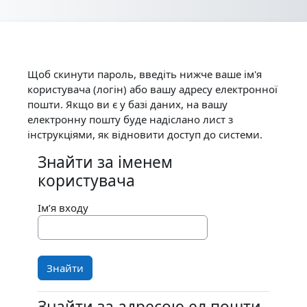
Перейти до головного вмісту
Щоб скинути пароль, введіть нижче ваше ім'я
користувача (логін) або вашу адресу електронної
пошти. Якщо ви є у базі даних, на вашу
електронну пошту буде надіслано лист з
інструкціями, як відновити доступ до системи.
Знайти за іменем
Знайти за іменем користувача
користувача
Ім’я входу
Знайти за адресою ел.пошти