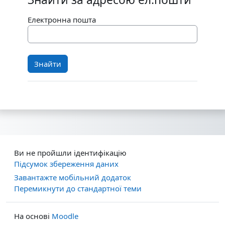
Знайти за адресою ел.пошти
Електронна пошта
Ви не пройшли ідентифікацію
Підсумок збереження даних
Завантажте мобільний додаток
Перемикнути до стандартної теми
На основі
Moodle